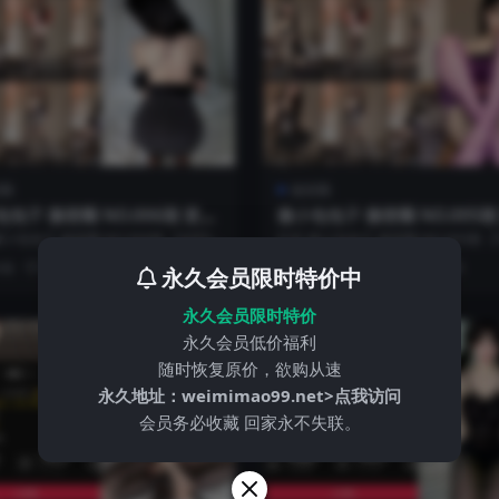
圈
微密圈
包子 微密圈 NO.006期 更新
微小包包子 微密圈 NO.005期
2024.11.24
日期：2024.11.18
小包包子 微密圈 NO.006期 【40P5
抖音 微小包包子 微密圈 NO.005期 【
至：2024.11....
最新至：2024.11.18...
年前
0
0
4.2K
28
2 年前
0
0
4.8K
永久会员限时特价中
永久会员限时特价
永久会员低价福利
VIP
随时恢复原价，欲购从速
永久地址：
weimimao99.net>点我访问
会员务必收藏 回家永不失联。