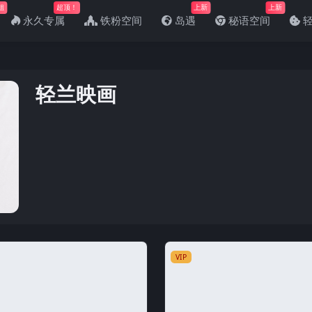
姐
超顶！
上新
上新
永久专属
铁粉空间
岛遇
秘语空间
轻兰映画
VIP