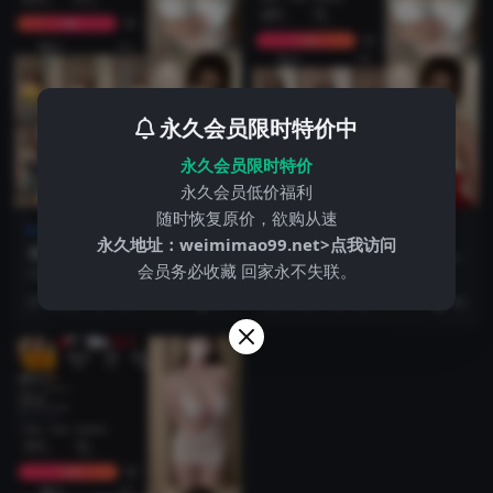
永久会员限时特价中
永久会员限时特价
永久会员低价福利
随时恢复原价，欲购从速
微密圈
微密圈
永久地址：
weimimao99.net>点我访问
你的UU 微密圈 NO.001 更新
你的UU 微密圈 NO.002期 更
会员务必收藏 回家永不失联。
日期：2025.1.22
新日期：2024.4.16
抖音 你的UU 微密圈 NO.001 【38
抖音 你的UU 微密圈 NO.002期
P2V】最新至：2025.1.22 ...
【49P1V】最新至：2024.4.16...
2 年前
4.9K
33
2 年前
5.0K
30
VIP