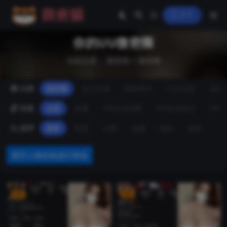
登录
你的UU微密圈
当前位置：
微密猫
>
微密圈
分类
微密圈
永久专属
映画系列
COS写真
岛遇
价格
全部
免费
VIP会员免费
VIP会员折扣
VIP
排序
最新
热度
点赞
收藏
更新
随机
展开人物名称进行筛选
VIP
VIP