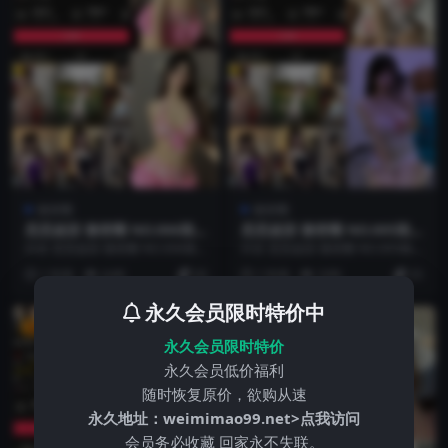
微密圈
微密圈
思思超甜 微密圈 NO.006期
思思超甜 微密圈 NO.005期
更新日期：2025.4.13
更新日期：2025.4.13
抖音 思思超甜 微密圈 NO.006期
抖音 思思超甜 微密圈 NO.005期
【6P2V】最新至：2025.4.13 ...
【6P2V】最新至：2025.4.13 ...
1 年前
4.4K
20
1 年前
3.9K
25
永久会员限时特价中
VIP
VIP
永久会员限时特价
永久会员低价福利
随时恢复原价，欲购从速
永久地址：
weimimao99.net>点我访问
会员务必收藏 回家永不失联。