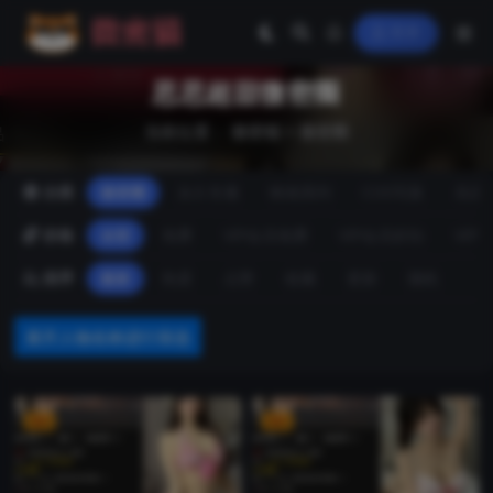
登录
思思超甜微密圈
当前位置：
微密猫
>
微密圈
分类
微密圈
永久专属
映画系列
COS写真
岛遇
价格
全部
免费
VIP会员免费
VIP会员折扣
VIP
排序
最新
热度
点赞
收藏
更新
随机
展开人物名称进行筛选
VIP
VIP