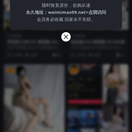
随时恢复原价，欲购从速
永久地址：
weimimao99.net>点我访问
会员务必收藏 回家永不失联。
微密圈
微密圈
野原新之美少女 微密圈 NO.0
陈妮腻UNI 微密圈 NO.005期
08期
抖音 野原新之美少女 微密圈 NO.0
抖音 陈妮腻UNI 微密圈 NO.005期
08期 【61P19V】 资源简介 「资
【13P】 资源简介 「资源名
2 年前
3.8K
56
3 年前
5.0K
61
源...
称」：...
VIP
VIP