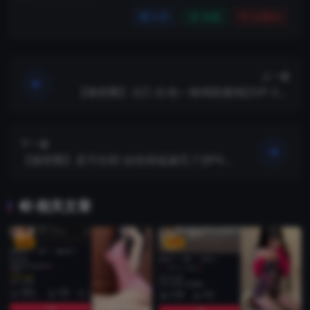
分享
收藏
点赞(
0
)
上一篇
【微密圈】洁己-红色一根绳勒蜜桃[55P-378
M]
下一篇
【微密圈】是可欣耶-这组很猛漏毛了[8P6V-
96M]
相关文章
VIP
VIP