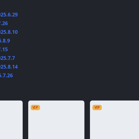
5.6.29
.26
5.8.10
8.9
.15
5.7.7
5.8.14
7.26
VIP
VIP