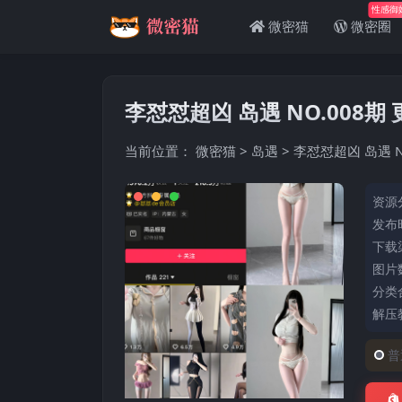
性感御
微密猫
微密圈
李怼怼超凶 岛遇 NO.008期 更
当前位置：
微密猫
>
岛遇
>
李怼怼超凶 岛遇 NO
资源
发布时
下载
图片数
分类
解压
普