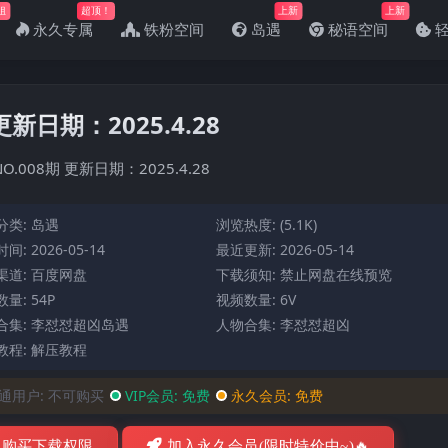
姐
超顶！
上新
上新
永久专属
铁粉空间
岛遇
秘语空间
新日期：2025.4.28
.008期 更新日期：2025.4.28
分类:
岛遇
浏览热度: (5.1K)
间: 2026-05-14
最近更新: 2026-05-14
渠道: 百度网盘
下载须知: 禁止网盘在线预览
量: 54P
视频数量: 6V
合集:
李怼怼超凶岛遇
人物合集:
李怼怼超凶
教程:
解压教程
通用户:
不可购买
VIP会员:
免费
永久会员:
免费
购买下载权限
加入永久会员(限时特价中~)🔥