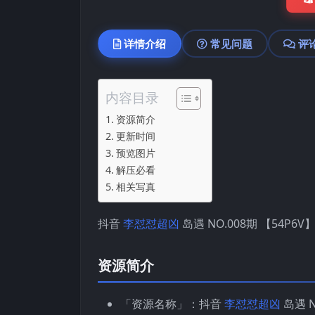
详情介绍
常见问题
评
内容目录
资源简介
更新时间
预览图片
解压必看
相关写真
抖音
李怼怼超凶
岛遇 NO.008期 【54P6V】
资源简介
「资源名称」：抖音
李怼怼超凶
岛遇 N