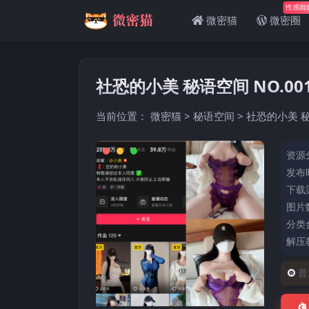
性感御
微密猫
微密圈
社恐的小美 秘语空间 NO.00
当前位置：
微密猫
>
秘语空间
>
社恐的小美 秘
资源
发布时
下载
图片数
分类
解压
普