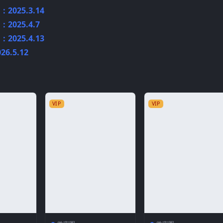
025.3.14
025.4.7
025.4.13
6.5.12
VIP
VIP