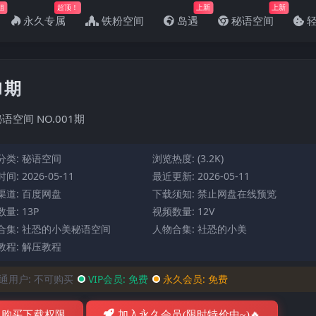
姐
超顶！
上新
上新
永久专属
铁粉空间
岛遇
秘语空间
1期
语空间 NO.001期
分类:
秘语空间
浏览热度: (3.2K)
间: 2026-05-11
最近更新: 2026-05-11
渠道: 百度网盘
下载须知: 禁止网盘在线预览
量: 13P
视频数量: 12V
合集:
社恐的小美秘语空间
人物合集:
社恐的小美
教程:
解压教程
通用户:
不可购买
VIP会员:
免费
永久会员:
免费
购买下载权限
加入永久会员(限时特价中~)🔥