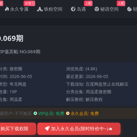
姐
超顶！
上新
上新
永久专属
铁粉空间
岛遇
秘语空间
.069期
IP嘉宾帖 NO.069期
分类:
微密圈
浏览热度: (4.8K)
间: 2026-06-05
最近更新: 2026-06-05
类型: 夸克网盘
下载须知: 百度网盘禁止在线解压
量: 19P
分类合集:
周温柔微密圈
合集:
周温柔
解压教程:
解压教程
通用户:
不可购买
VIP会员:
免费
永久会员:
免费
购买下载权限
加入永久会员(限时特价中~)🔥