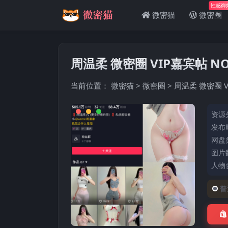
性感御
微密猫
微密圈
周温柔 微密圈 VIP嘉宾帖 NO
当前位置：
微密猫
>
微密圈
>
周温柔 微密圈 V
资源
发布时
网盘
图片数
人物
普