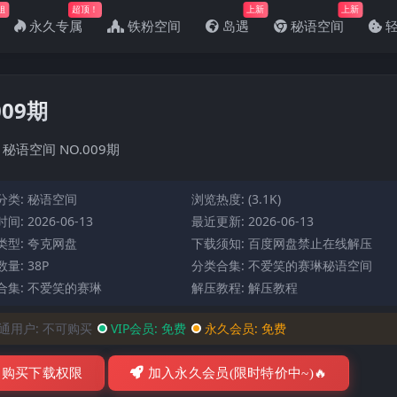
姐
超顶！
上新
上新
永久专属
铁粉空间
岛遇
秘语空间
09期
秘语空间 NO.009期
分类:
秘语空间
浏览热度: (3.1K)
间: 2026-06-13
最近更新: 2026-06-13
类型: 夸克网盘
下载须知: 百度网盘禁止在线解压
量: 38P
分类合集:
不爱笑的赛琳秘语空间
合集:
不爱笑的赛琳
解压教程:
解压教程
通用户:
不可购买
VIP会员:
免费
永久会员:
免费
购买下载权限
加入永久会员(限时特价中~)🔥