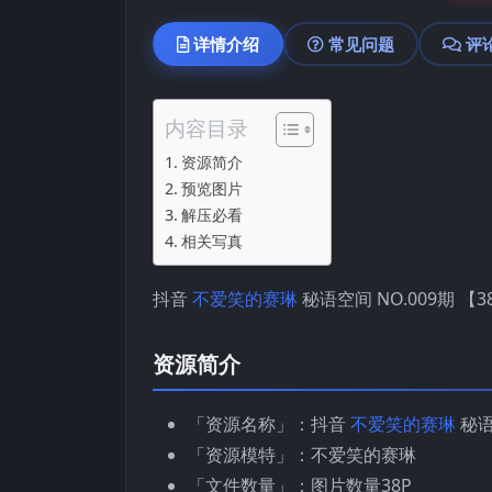
详情介绍
常见问题
评
内容目录
资源简介
预览图片
解压必看
相关写真
抖音
不爱笑的赛琳
秘语空间 NO.009期 【3
资源简介
「资源名称」：抖音
不爱笑的赛琳
秘语
「资源模特」：不爱笑的赛琳
「文件数量」：图片数量38P