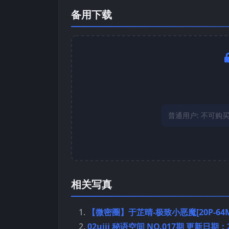
备用下载
普通用户:
不可购
相关写真
【微密圈】于芷晴-极致小恶魔[20P-64M
02uiii 秘语空间 NO.017期 更新日期：20