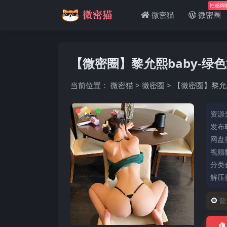
性感御
微密猫
微密圈
【微密圈】黎允熙baby-绿色漏背
当前位置：
微密猫
>
微密圈
>
【微密圈】黎允熙b
资源
发布时
网盘
视频数
分类
解压
普