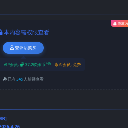
隐藏
本内容需权限查看
登录后购买
6折
买
VIP会员:
37.2软妹币
永久会员:
免费
已有
345
人解锁查看
B]
26.4.26