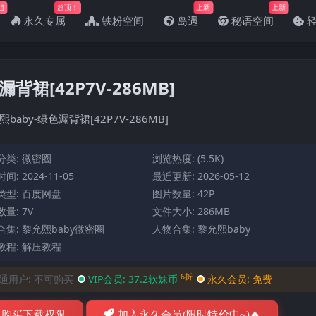
姐
超顶！
上新
上新
永久专属
铁粉空间
岛遇
秘语空间
裙[42P7V-286MB]
aby-绿色漏背裙[42P7V-286MB]
分类:
微密圈
浏览热度: (5.5K)
间: 2024-11-05
最近更新: 2026-05-12
类型: 百度网盘
图片数量: 42P
量: 7V
文件大小: 286MB
合集:
黎允熙baby微密圈
人物合集:
黎允熙baby
教程:
解压教程
6折
通用户:
不可购买
VIP会员:
37.2软妹币
永久会员:
免费
购买下载权限
加入永久会员(限时特价中~)🔥