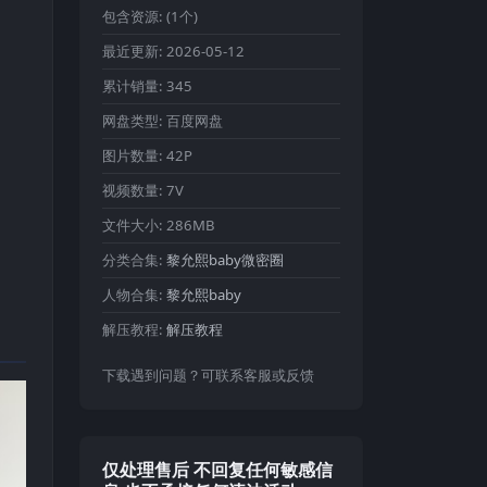
包含资源:
(1个)
最近更新:
2026-05-12
累计销量:
345
网盘类型:
百度网盘
图片数量:
42P
视频数量:
7V
文件大小:
286MB
分类合集:
黎允熙baby微密圈
人物合集:
黎允熙baby
解压教程:
解压教程
下载遇到问题？可联系客服或反馈
仅处理售后 不回复任何敏感信