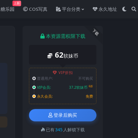
上新
轻糖乐园
COS写真
平台分类
永久地址
下载
本资源需权限下载
62
软妹币
VIP折扣
普通用户:
不可购买
6折
VIP会员:
37.2软妹币
永久会员:
免费
登录后购买
已有
345
人解锁下载