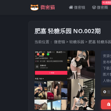
性感御
微密猫
微密圈
肥嘉 轻糖乐园 NO.002期
当前位置：
微密猫
>
轻糖乐园
>
肥嘉 轻糖乐园 
资源
发布时
下载
图片数
人物
普