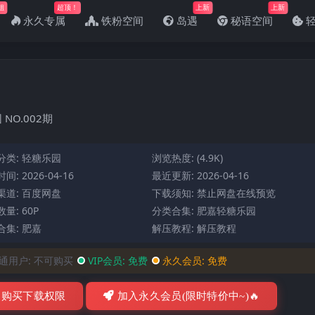
姐
超顶！
上新
上新
永久专属
铁粉空间
岛遇
秘语空间
NO.002期
分类:
轻糖乐园
浏览热度: (4.9K)
间: 2026-04-16
最近更新: 2026-04-16
渠道: 百度网盘
下载须知: 禁止网盘在线预览
量: 60P
分类合集:
肥嘉轻糖乐园
合集:
肥嘉
解压教程:
解压教程
通用户:
不可购买
VIP会员:
免费
永久会员:
免费
购买下载权限
加入永久会员(限时特价中~)🔥