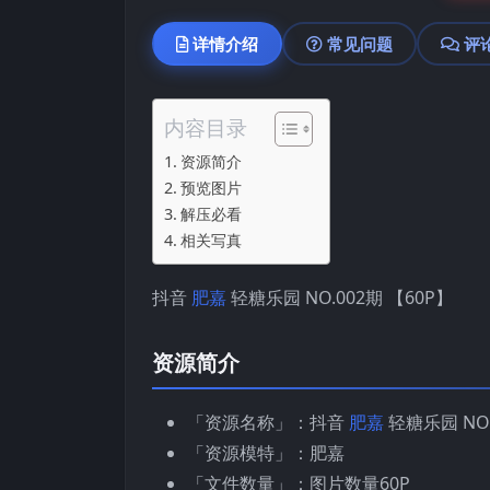
详情介绍
常见问题
评
内容目录
资源简介
预览图片
解压必看
相关写真
抖音
肥嘉
轻糖乐园 NO.002期 【60P】
资源简介
「资源名称」：抖音
肥嘉
轻糖乐园 NO.
「资源模特」：肥嘉
「文件数量」：图片数量60P