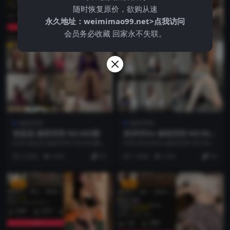
随时恢复原价，欲购从速
永久地址：
weimimao99.net>点我访问
会员务必收藏 回家永不失联。
秘语空间
秘语空间
胡逗逗 秘语空间 NO.003期
奶洋洋Oo 秘语空间 NO.002
期
抖音 胡逗逗 秘语空间 NO.003期
抖音 奶洋洋Oo 秘语空间 NO.002
【6P21V】 资源简介 「资源名
期 【29P】 资源简介 「资源名
3 月前
4.5K
53
1 年前
3.5K
53
称」：...
称」：...
VIP
VIP