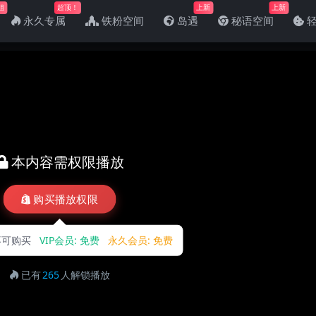
姐
超顶！
上新
上新
永久专属
铁粉空间
岛遇
秘语空间
本内容需权限播放
购买播放权限
不可购买
VIP会员:
免费
永久会员:
免费
已有
265
人解锁播放