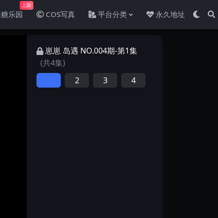
上新
轻糖乐园
COS写真
平台分类
永久地址
崽崽 岛遇 NO.004期-第1集
(共4集)
2
3
4