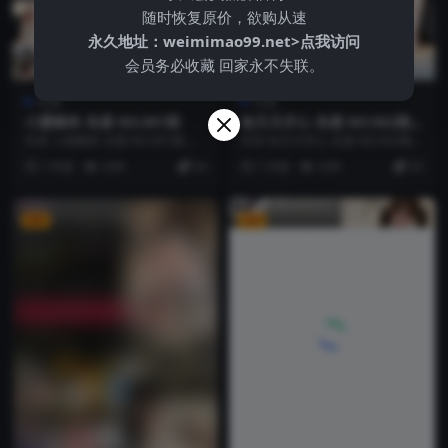
随时恢复原价，欲购从速
永久地址：
weimimao99.net>点我访问
会员务必收藏 回家永不失联。
岛遇
岛遇
小霞佩奇 岛遇 NO.001期
绘天天开心 岛遇 NO.002期
更新日期：2025.6.30
抖音 小霞佩奇 岛遇 NO.001期 【3
抖音 绘天天开心 岛遇 NO.002期
3P3V】 资源简介 「资源名称」：
【17P】最新至：2025.6.30 资...
1 年前
3.6K
54
7 月前
3.0K
33
抖...
VIP
VIP